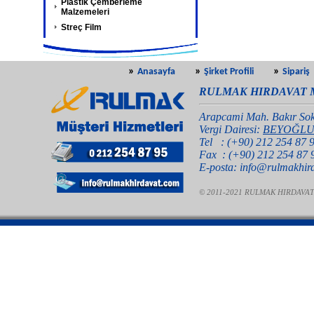
Plastik Çemberleme
Malzemeleri
Streç Film
»
»
»
Anasayfa
Şirket Profili
Sipariş
RULMAK HIRDAVAT M
Arapcami Mah. Bakır Sok
Vergi Dairesi:
BEYOĞL
Tel : (+90) 212 254 87 9
Fax : (+90) 212 254 87
E-posta: info@rulmakhir
© 2011-2021 RULMAK HIRDAVAT MAKİ