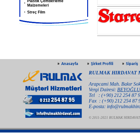
Plastik Çemberleme
Malzemeleri
Streç Film
»
»
»
Anasayfa
Şirket Profili
Sipariş
RULMAK HIRDAVAT M
Arapcami Mah. Bakır Sok
Vergi Dairesi:
BEYOĞL
Tel : (+90) 212 254 87 9
Fax : (+90) 212 254 87
E-posta: info@rulmakhir
© 2011-2021 RULMAK HIRDAVAT MAKİ